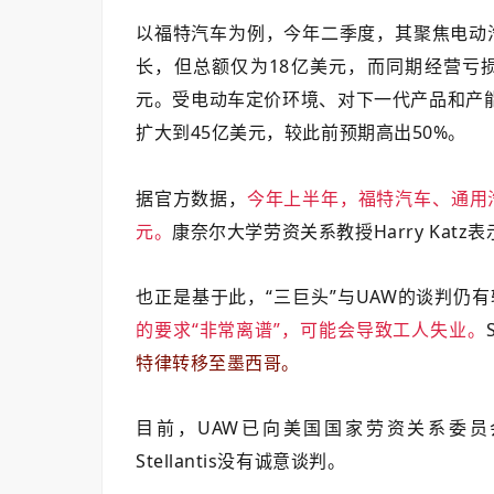
以福特汽车为例，今年二季度，其聚焦电动汽车
长，但总额仅为18亿美元，而同期经营亏损
元。受电动车定价环境、对下一代产品和产
扩大到45亿美元，较此前预期高出50%。
据官方数据，
今年上半年，福特汽车、通用汽车和
元。
康奈尔大学劳资关系教授Harry Kat
也正是基于此，“三巨头”与UAW的谈判仍有较大分
的要求“非常离谱”，可能会导致工人失业。
特律转移至墨西哥。
目前，UAW已向美国国家劳资关系委员会(Nati
Stellantis没有诚意谈判。