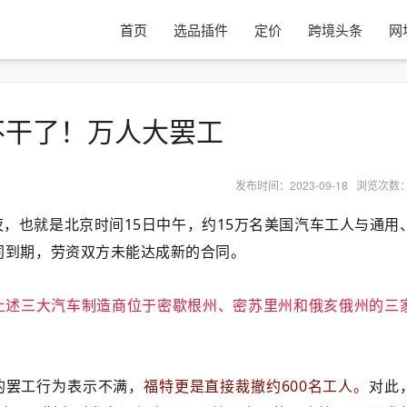
首页
选品插件
定价
跨境头条
网
不干了！万人大罢工
发布时间：2023-09-18 浏览次数
夜，也就是北京时间15日中午，约15万名美国汽车工人与通用
同到期，劳资双方未能达成新的合同。
在上述三大汽车制造商位于密歇根州、密苏里州和俄亥俄州的三
AW的罢工行为表示不满，
福特更是直接裁撤约600名工人。
对此