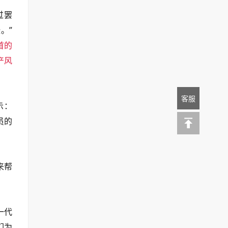
过罢
。”
首的
产风
客服
示：
员的
来帮
一代
们为