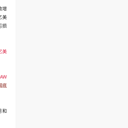
收增
亿美
亏损
亿美
AW
国底
用和