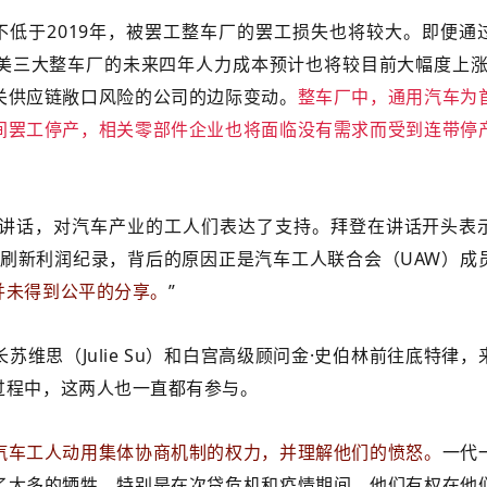
不低于2019年，被罢工整车厂的罢工损失也将较大。即便通
美三大整车厂的未来四年人力成本预计也将较目前大幅度上涨
关供应链敞口风险的公司的边际变动。
整车厂中，通用汽车为
间罢工停产，相关零部件企业也将面临没有需求而受到连带停
讲话，对汽车产业的工人们表达了支持。拜登在讲话开头表
在刷新利润纪录，背后的原因正是汽车工人联合会（UAW）成
并未得到公平的分享。
”
维思（Julie Su）和白宫高级顾问金·史伯林前往底特律，
过程中，这两人也一直都有参与。
汽车工人动用集体协商机制的权力，并理解他们的愤怒。
一代
了太多的牺牲，特别是在次贷危机和疫情期间，他们有权在他