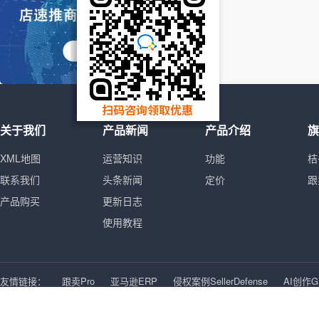
关于我们
产品新闻
产品介绍
旗
XML地图
运营知识
功能
桔
联系我们
头条新闻
定价
跟
产品购买
更新日志
使用教程
友情链接：
跟卖Pro
亚马逊ERP
侵权案例SellerDefense
AI创作G
Copyright © 2021 跟卖Pro 版权所有
豫ICP备2023005510号
XML地图