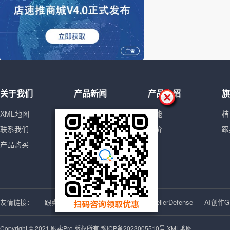
关于我们
产品新闻
产品介绍
旗
XML地图
运营知识
功能
桔
联系我们
头条新闻
定价
跟
产品购买
更新日志
使用教程
友情链接：
跟卖Pro
亚马逊ERP
侵权案例SellerDefense
AI创作G
Copyright © 2021 跟卖Pro 版权所有
豫ICP备2023005510号
XML地图